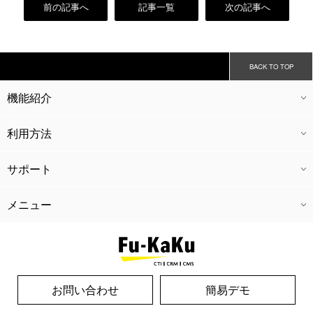
前の記事へ
記事一覧
次の記事へ
BACK TO TOP
機能紹介
CTI
CRM
CMS
会員機能
外部連携
経理機能
キャストアプリ
ドライバーアプリ
グループ管理
利用方法
ご利用料金
導入の流れ
広告代理業
開業支援
運営コンサル
サポート
ウェブ制作
SEO対策
広告代理業
開業支援
運営コンサル
メニュー
ホーム
導入実績
よくある質問
新着情報
風革コラム
リクルート
運営会社
個人情報保護方針
お問い合わせ
お問い合わせ
簡易デモ