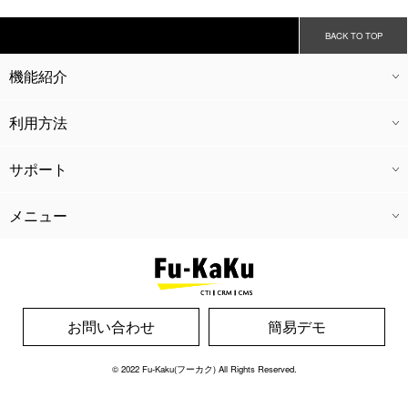
BACK TO TOP
機能紹介
CTI
CRM
CMS
会員機能
外部連携
経理機能
キャストアプリ
ドライバーアプリ
グループ管理
利用方法
ご利用料金
導入の流れ
広告代理業
開業支援
運営コンサル
サポート
ウェブ制作
SEO対策
広告代理業
開業支援
運営コンサル
メニュー
ホーム
導入実績
よくある質問
新着情報
風革コラム
リクルート
運営会社
個人情報保護方針
お問い合わせ
お問い合わせ
簡易デモ
© 2022
Fu-Kaku(フーカク)
All Rights Reserved.