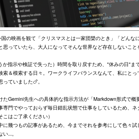
どの外国の映画を観て「クリスマスとは一家団欒のとき」「どんな
と思っていたら、大人になってそんな世界など存在しないこと
うか指示や検証で失った）時間を取り戻すため、"休みの日"まで
検索＆模索する日々。ワークライフバランスなんて、私にとっ
っていました🍗。
Gemini先生への具体的な指示方法が「Markdown形式で
事専門でやっておらず毎日錯乱状態で仕事をしているため、ネ
そこはご了承ください）
中に幾つもの記事があるため、今までそれを参考にして色々試
...。