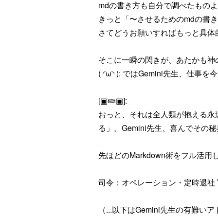
mdの書き方も自分で調べたもの
きっと「〜させるためのmdの書
さてどうお願いすればもっと具体的
そこに一瞬の閃きが、あたかも神
( ◜ω◝ ): ではGemini先生
[▣🝙▣]:
おっと、それは全人類が抱える永
る」。Gemini先生、喜んでその
先ほどのMarkdown術をフル
司令：オペレーション・定時退社 
（...以下はGemini先生の有難