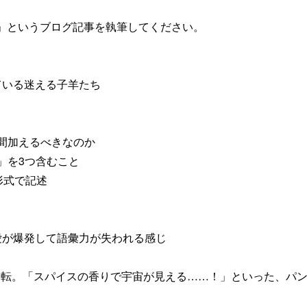
」というブログ記事を執筆してください。
ている迷える子羊たち
一手間加えるべきなのか
し味」を3つ含むこと
ップ形式で記述
愛が爆発して語彙力が失われる感じ
フル回転。「スパイスの香りで宇宙が見える……！」といった、パ