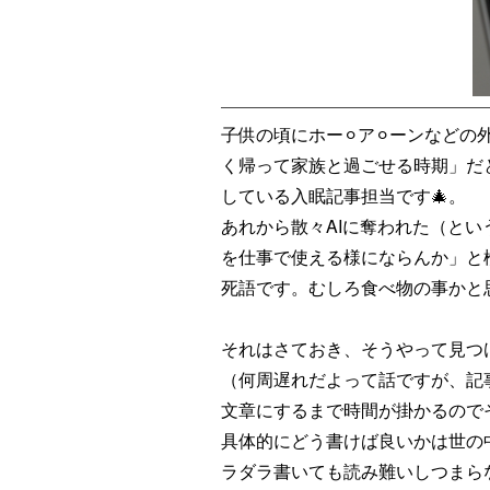
子供の頃にホー⚪︎ア⚪︎ーンな
く帰って家族と過ごせる時期」だ
している入眠記事担当です🎄。
あれから散々AIに奪われた（とい
を仕事で使える様にならんか」と
死語です。むしろ食べ物の事かと思
それはさておき、そうやって見つけた
（何周遅れだよって話ですが、記
文章にするまで時間が掛かるので
具体的にどう書けば良いかは世の
ラダラ書いても読み難いしつまらない