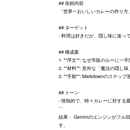
## 依頼内容
「世界一おいしいカレーの作り方
## ターゲット
- 料理は好きだが、隠し味に迷っ
## 構成案
1. **序文**: なぜ市販のルーに
2. **材料**: 意外な「魔法の隠
3. **手順**: Markdownのステ
## トーン
- 情熱的で、時々カレーに対する
```
結果： Geminiのエンジンが
す。