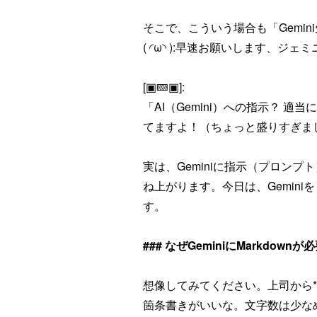
そこで、こういう場合も「Gemin
( ◜ω◝ ):早速お願いします、ジ
[▣🝙▣]:
「AI（Gemini）への指示？
てますよ！（ちょっと盛りすぎま
実は、Geminiに指示（プロンプ
ね上がります。今日は、Gemini
す。
### なぜGeminiにMarkdown
想像してみてください。上司から
箇条書きがいいな。文字数は少な