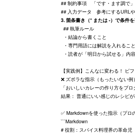
## 制約事項 「です・ます調で
## 入力データ 参考にするUR
3. 箇条書き（* または -）で条
## 執筆ルール
・結論から書くこと
・専門用語には解説を入れるこ
・読者が「明日から試せる」内容
【実践例】こんなに変わる！ ビ
❌ ズボラな指示（もったいない例
「おいしいカレーの作り方をブロ
結果： 普通にいい感じのレシピ
✅ Markdownを使った指示（プ
```Markdown
# 役割：スパイス料理界の革命児