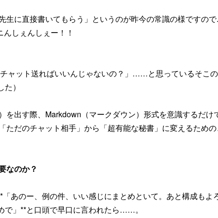
i先生に直接書いてもらう」というのが昨今の常識の様ですので..
ェミニんしぇんしぇー！！
 適当にチャット送ればいいんじゃないの？」……と思っているそこ
した）
ト）を出す際、Markdown（マークダウン）形式を意識するだけで
を「ただのチャット相手」から「超有能な秘書」に変えるための、M
が必要なのか？
**「あのー、例の件、いい感じにまとめといて。あと構成もよ
めで」**と口頭で早口に言われたら……。