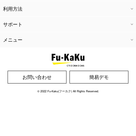
CTI
CRM
CMS
会員機能
外部連携
経理機能
キャストアプリ
ドライバーアプリ
グループ管理
利用方法
ご利用料金
導入の流れ
広告代理業
開業支援
運営コンサル
サポート
ウェブ制作
SEO対策
広告代理業
開業支援
運営コンサル
メニュー
ホーム
導入実績
よくある質問
新着情報
風革コラム
リクルート
運営会社
個人情報保護方針
お問い合わせ
お問い合わせ
簡易デモ
© 2022
Fu-Kaku(フーカク)
All Rights Reserved.