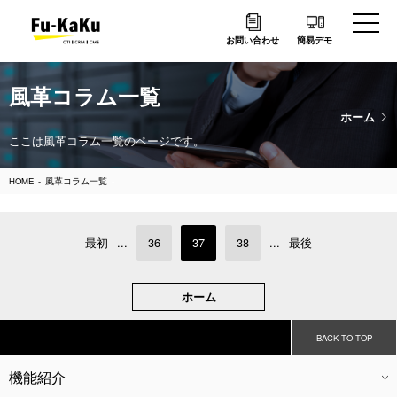
お問い合わせ
簡易デモ
風革コラム一覧
ホーム
ここは風革コラム一覧のページです。
HOME
風革コラム一覧
最初
...
36
37
38
...
最後
ホーム
BACK TO TOP
機能紹介