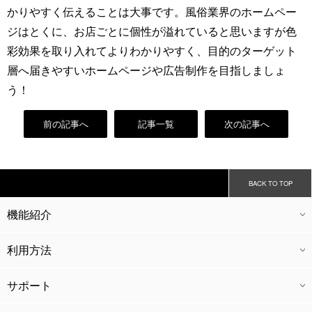
かりやすく伝えることは大事です。風俗業界のホームペー
ジはとくに、お店ごとに個性が溢れていると思いますが色
彩効果を取り入れてよりわかりやすく、目的のターゲット
層へ届きやすいホームページや広告制作を目指しましょ
う！
前の記事へ
記事一覧
次の記事へ
BACK TO TOP
機能紹介
CTI
CRM
CMS
会員機能
外部連携
経理機能
キャストアプリ
ドライバーアプリ
グループ管理
利用方法
ご利用料金
導入の流れ
広告代理業
開業支援
運営コンサル
サポート