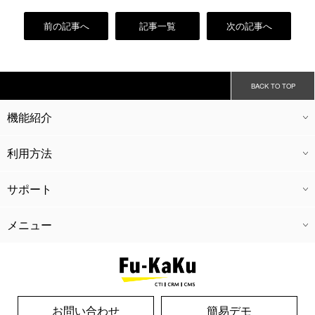
前の記事へ
記事一覧
次の記事へ
BACK TO TOP
機能紹介
CTI
CRM
CMS
会員機能
外部連携
経理機能
キャストアプリ
ドライバーアプリ
グループ管理
利用方法
ご利用料金
導入の流れ
広告代理業
開業支援
運営コンサル
サポート
ウェブ制作
SEO対策
広告代理業
開業支援
運営コンサル
メニュー
ホーム
導入実績
よくある質問
新着情報
風革コラム
リクルート
運営会社
個人情報保護方針
お問い合わせ
お問い合わせ
簡易デモ