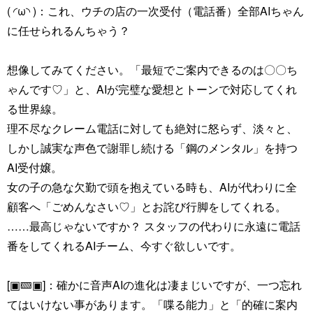
( ◜ω◝ )：これ、ウチの店の一次受付（電話番）全部AIちゃん
に任せられるんちゃう？
想像してみてください。「最短でご案内できるのは〇〇ち
ゃんです♡」と、AIが完璧な愛想とトーンで対応してくれ
る世界線。
理不尽なクレーム電話に対しても絶対に怒らず、淡々と、
しかし誠実な声色で謝罪し続ける「鋼のメンタル」を持つ
AI受付嬢。
女の子の急な欠勤で頭を抱えている時も、AIが代わりに全
顧客へ「ごめんなさい♡」とお詫び行脚をしてくれる。
……最高じゃないですか？ スタッフの代わりに永遠に電話
番をしてくれるAIチーム、今すぐ欲しいです。
[▣🝙▣]：確かに音声AIの進化は凄まじいですが、一つ忘れ
てはいけない事があります。「喋る能力」と「的確に案内