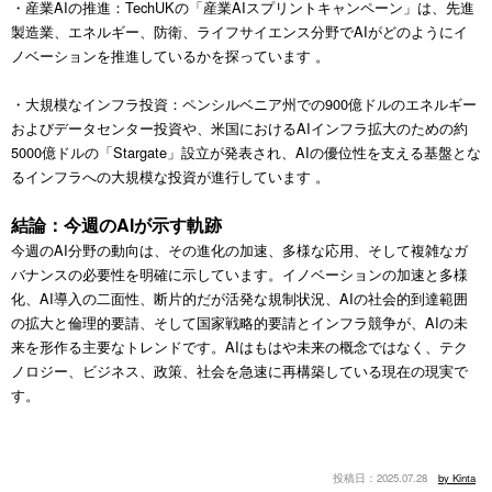
・産業AIの推進：TechUKの「産業AIスプリントキャンペーン」は、先進
製造業、エネルギー、防衛、ライフサイエンス分野でAIがどのようにイ
ノベーションを推進しているかを探っています 。
・大規模なインフラ投資：ペンシルベニア州での900億ドルのエネルギー
およびデータセンター投資や、米国におけるAIインフラ拡大のための約
5000億ドルの「Stargate」設立が発表され、AIの優位性を支える基盤とな
るインフラへの大規模な投資が進行しています 。
結論：今週のAIが示す軌跡
今週のAI分野の動向は、その進化の加速、多様な応用、そして複雑なガ
バナンスの必要性を明確に示しています。イノベーションの加速と多様
化、AI導入の二面性、断片的だが活発な規制状況、AIの社会的到達範囲
の拡大と倫理的要請、そして国家戦略的要請とインフラ競争が、AIの未
来を形作る主要なトレンドです。AIはもはや未来の概念ではなく、テク
ノロジー、ビジネス、政策、社会を急速に再構築している現在の現実で
す。
2025.07.28
by Kinta