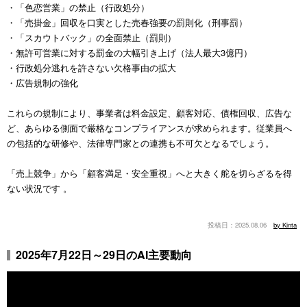
・「色恋営業」の禁止（行政処分）
・「売掛金」回収を口実とした売春強要の罰則化（刑事罰）
・「スカウトバック」の全面禁止（罰則）
・無許可営業に対する罰金の大幅引き上げ（法人最大3億円）
・行政処分逃れを許さない欠格事由の拡大
・広告規制の強化
これらの規制により、事業者は料金設定、顧客対応、債権回収、広告な
ど、あらゆる側面で厳格なコンプライアンスが求められます。従業員へ
の包括的な研修や、法律専門家との連携も不可欠となるでしょう。
「売上競争」から「顧客満足・安全重視」へと大きく舵を切らざるを得
ない状況です 。
2025.08.06
by Kinta
2025年7月22日～29日のAI主要動向