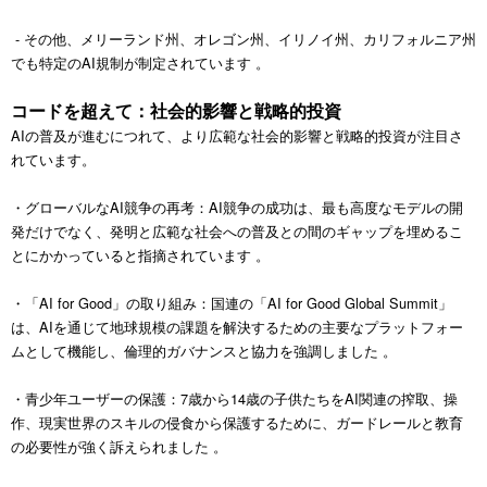
- その他、メリーランド州、オレゴン州、イリノイ州、カリフォルニア州
でも特定のAI規制が制定されています 。
コードを超えて：社会的影響と戦略的投資
AIの普及が進むにつれて、より広範な社会的影響と戦略的投資が注目さ
れています。
・グローバルなAI競争の再考：AI競争の成功は、最も高度なモデルの開
発だけでなく、発明と広範な社会への普及との間のギャップを埋めるこ
とにかかっていると指摘されています 。
・「AI for Good」の取り組み：国連の「AI for Good Global Summit」
は、AIを通じて地球規模の課題を解決するための主要なプラットフォー
ムとして機能し、倫理的ガバナンスと協力を強調しました 。
・青少年ユーザーの保護：7歳から14歳の子供たちをAI関連の搾取、操
作、現実世界のスキルの侵食から保護するために、ガードレールと教育
の必要性が強く訴えられました 。