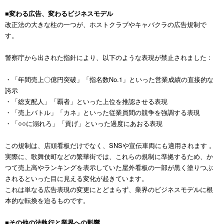
■変わる広告、変わるビジネスモデル
改正法の大きな柱の一つが、ホストクラブやキャバクラの広告規制で
す。
警察庁から出された指針により、以下のような表現が禁止されました :
・「年間売上〇億円突破」「指名数No.1」といった営業成績の直接的な
誇示
・「総支配人」「覇者」といった上位を推認させる表現
・「売上バトル」「カネ」といった従業員間の競争を強調する表現
・「○○に溺れろ」「貢げ」といった過度にあおる表現
この規制は、店頭看板だけでなく、SNSや宣伝車両にも適用されます 。
実際に、歌舞伎町などの繁華街では、これらの規制に準拠するため、か
つて売上高やランキングを表示していた屋外看板の一部が黒く塗りつぶ
されるといった目に見える変化が起きています。
これは単なる広告表現の変更にとどまらず、業界のビジネスモデルに根
本的な転換を迫るものです。
■その他の法執行と業界への影響