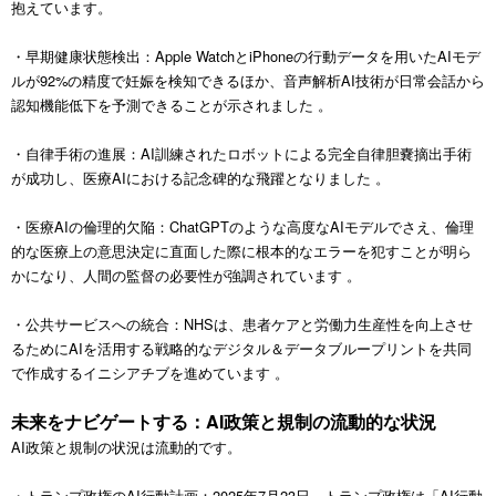
抱えています。
・早期健康状態検出：Apple WatchとiPhoneの行動データを用いたAIモデ
ルが92%の精度で妊娠を検知できるほか、音声解析AI技術が日常会話から
認知機能低下を予測できることが示されました 。
・自律手術の進展：AI訓練されたロボットによる完全自律胆嚢摘出手術
が成功し、医療AIにおける記念碑的な飛躍となりました 。
・医療AIの倫理的欠陥：ChatGPTのような高度なAIモデルでさえ、倫理
的な医療上の意思決定に直面した際に根本的なエラーを犯すことが明ら
かになり、人間の監督の必要性が強調されています 。
・公共サービスへの統合：NHSは、患者ケアと労働力生産性を向上させ
るためにAIを活用する戦略的なデジタル＆データブループリントを共同
で作成するイニシアチブを進めています 。
未来をナビゲートする：AI政策と規制の流動的な状況
AI政策と規制の状況は流動的です。
・トランプ政権のAI行動計画：2025年7月23日、トランプ政権は「AI行動