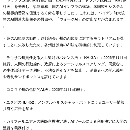
計画」を発表し、規制緩和、国内AIインフラの構築、米国製AIシステム
の世界的普及を促進する方針を示しました 。これには、バイデン前大統
領のAI関連大統領令の撤回や、「ウォークAI」の防止などが含まれます
。
・州のAI規制の動向：連邦議会が州のAI規制に対するモラトリアムを課
すことに失敗したため、各州は独自のAI法を積極的に制定しています 。
- テキサス州責任ある人工知能ガバナンス法（TRAIGA）：2026年1月1日
施行。人間の行動操作、政府によるソーシャルスコアリング、同意なし
の生体認証データ利用、不法な差別などを禁止し、消費者への開示義務
や規制サンドボックスを設けています 。
- コロラド州の包括的AI法：2026年2月1日施行 。
- ユタ州のHB 452：メンタルヘルスチャットボットによるユーザー情報
共有や広告を禁止 。
- カリフォルニア州の医師意思決定法：AIツールによる利用決定に人間の
監督を義務付け 。