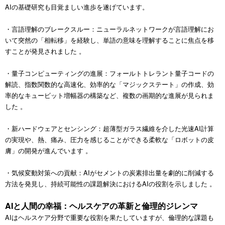
AIの基礎研究も目覚ましい進歩を遂げています。
・言語理解のブレークスルー：ニューラルネットワークが言語理解にお
いて突然の「相転移」を経験し、単語の意味を理解することに焦点を移
すことが発見されました 。
・量子コンピューティングの進展：フォールトトレラント量子コードの
解読、指数関数的な高速化、効率的な「マジックステート」の作成、効
率的なキュービット増幅器の構築など、複数の画期的な進展が見られま
した 。
・新ハードウェアとセンシング：超薄型ガラス繊維を介した光速AI計算
の実現や、熱、痛み、圧力を感じることができる柔軟な「ロボットの皮
膚」の開発が進んでいます 。
・気候変動対策への貢献：AIがセメントの炭素排出量を劇的に削減する
方法を発見し、持続可能性の課題解決におけるAIの役割を示しました 。
AIと人間の幸福：ヘルスケアの革新と倫理的ジレンマ
AIはヘルスケア分野で重要な役割を果たしていますが、倫理的な課題も