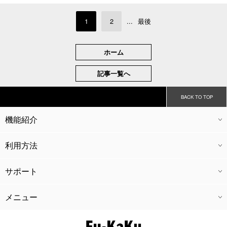
1
2
...
最後
ホーム
記事一覧へ
BACK TO TOP
機能紹介
CTI
CRM
CMS
会員機能
外部連携
経理機能
キャストアプリ
ドライバーアプリ
グループ管理
利用方法
ご利用料金
導入の流れ
広告代理業
開業支援
運営コンサル
サポート
ウェブ制作
SEO対策
広告代理業
開業支援
運営コンサル
メニュー
ホーム
導入実績
よくある質問
新着情報
風革コラム
リクルート
運営会社
個人情報保護方針
お問い合わせ