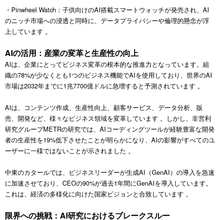
・Pinwheel Watch：子供向けのAI搭載スマートウォッチが発売され、AI
のニッチ市場への浸透と同時に、データプライバシーや倫理的懸念が浮
上しています 。
AIの活用：産業の変革と生産性の向上
AIは、企業にとってビジネス変革の根本的な推進力となっています。組
織の78%が少なくとも1つのビジネス機能でAIを使用しており、世界のAI
市場は2032年までに1兆7700億ドルに急増すると予測されています 。
AIは、コンテンツ作成、生産性向上、顧客サービス、データ分析、販
売、開発など、様々なビジネス領域を変革しています 。しかし、非営利
研究グループMETRの研究では、AIコーディングツールが経験豊富な開発
者の生産性を19%低下させたことが明らかになり、AIの影響がすべてのユ
ーザーに一様ではないことが示されました 。
中東のカタールでは、ビジネスリーダーが生成AI（GenAI）の導入を急速
に加速させており、CEOの90%が過去1年間にGenAIを導入しています。
これは、経済の多様化に向けた国家ビジョンと合致しています 。
限界への挑戦：AI研究におけるブレークスルー