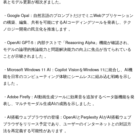
表とモデル更新が相次ぎました。
・Google Opal：自然言語のプロンプトだけでミニWebアプリケーション
の構築、編集、共有を可能にするAIコーディングツールを発表し、テク
ノロジー開発の民主化を推進します 。
・OpenAI GPT-5：内部テストで「Reasoning Alpha」機能が確認され、
モデルの論理的推論能力と問題解決能力の向上に焦点が当てられている
ことが示唆されました 。
・Microsoft Windows 11 AI：Copilot VisionをWindows 11に統合し、AI機
能を日常のコンピューティング体験にシームレスに組み込む戦略を示し
ました 。
・Adobe Firefly：AI動画生成ツールに効果音を追加するベータ版機能を発
表し、マルチモーダル生成AIの成熟を示しました 。
・AI搭載ウェブブラウザの登場：OpenAIとPerplexity AIがAI搭載ウェブ
ブラウザをリリース予定であり、ユーザーのインターネットとの対話方
法を再定義する可能性があります 。