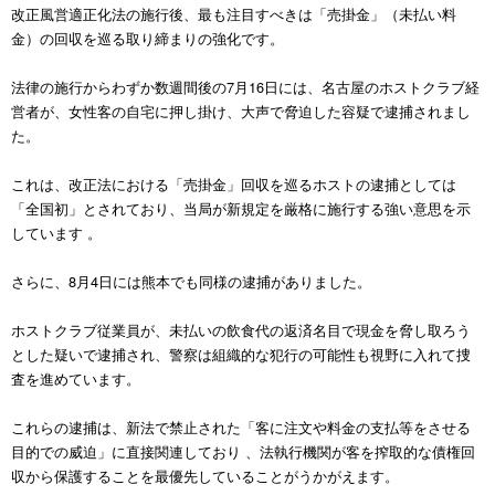
改正風営適正化法の施行後、最も注目すべきは「売掛金」（未払い料
金）の回収を巡る取り締まりの強化です。
法律の施行からわずか数週間後の7月16日には、名古屋のホストクラブ経
営者が、女性客の自宅に押し掛け、大声で脅迫した容疑で逮捕されまし
た。
これは、改正法における「売掛金」回収を巡るホストの逮捕としては
「全国初」とされており、当局が新規定を厳格に施行する強い意思を示
しています 。
さらに、8月4日には熊本でも同様の逮捕がありました。
ホストクラブ従業員が、未払いの飲食代の返済名目で現金を脅し取ろう
とした疑いで逮捕され、警察は組織的な犯行の可能性も視野に入れて捜
査を進めています。
これらの逮捕は、新法で禁止された「客に注文や料金の支払等をさせる
目的での威迫」に直接関連しており 、法執行機関が客を搾取的な債権回
収から保護することを最優先していることがうかがえます。