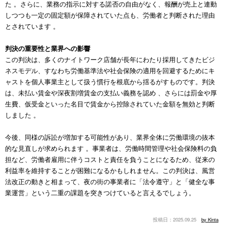
た 。さらに、業務の指示に対する諾否の自由がなく、報酬が売上と連動
しつつも一定の固定額が保障されていた点も、労働者と判断された理由
とされています 。
判決の重要性と業界への影響
この判決は、多くのナイトワーク店舗が長年にわたり採用してきたビジ
ネスモデル、すなわち労働基準法や社会保険の適用を回避するためにキ
ャストを個人事業主として扱う慣行を根底から揺るがすものです。判決
は、未払い賃金や深夜割増賃金の支払い義務を認め 、さらには罰金や厚
生費、仮受金といった名目で賃金から控除されていた金額を無効と判断
しました 。
今後、同様の訴訟が増加する可能性があり、業界全体に労働環境の抜本
的な見直しが求められます 。事業者は、労働時間管理や社会保険料の負
担など、労働者雇用に伴うコストと責任を負うことになるため、従来の
利益率を維持することが困難になるかもしれません。この判決は、風営
法改正の動きと相まって、夜の街の事業者に「法令遵守」と「健全な事
業運営」という二重の課題を突きつけていると言えるでしょう。
2025.09.25
by Kinta