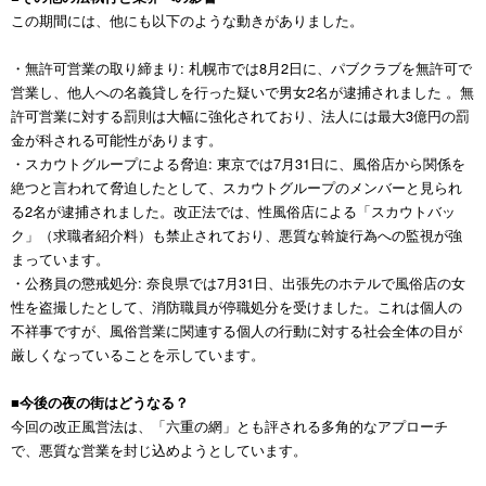
この期間には、他にも以下のような動きがありました。
・無許可営業の取り締まり: 札幌市では8月2日に、パブクラブを無許可で
営業し、他人への名義貸しを行った疑いで男女2名が逮捕されました 。無
許可営業に対する罰則は大幅に強化されており、法人には最大3億円の罰
金が科される可能性があります。
・スカウトグループによる脅迫: 東京では7月31日に、風俗店から関係を
絶つと言われて脅迫したとして、スカウトグループのメンバーと見られ
る2名が逮捕されました。改正法では、性風俗店による「スカウトバッ
ク」（求職者紹介料）も禁止されており、悪質な斡旋行為への監視が強
まっています。
・公務員の懲戒処分: 奈良県では7月31日、出張先のホテルで風俗店の女
性を盗撮したとして、消防職員が停職処分を受けました。これは個人の
不祥事ですが、風俗営業に関連する個人の行動に対する社会全体の目が
厳しくなっていることを示しています。
■今後の夜の街はどうなる？
今回の改正風営法は、「六重の網」とも評される多角的なアプローチ
で、悪質な営業を封じ込めようとしています。